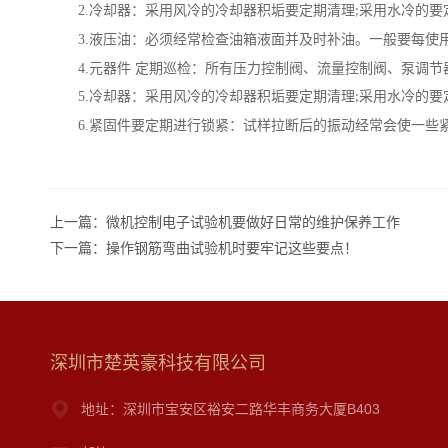
2.
冷却器：采用风冷的冷却器积垢要定期清理
采用水冷的要
;
3.
液压油：必须经常检查油箱液面并及时补油。一般要每使
4.
元器件 定期巡检：所有压力控制阀、流量控制阀、泵调
5.
冷却器：采用风冷的冷却器积垢要定期清理
采用水冷的要
;
6.
紧固件要定期进行锁紧：试样拉断后的振动经常会使一些
上一篇：
微机控制电子试验机要做好日常的维护保养工作
下一篇：
操作钢筋弯曲试验机时要牢记这些要点！
深圳市楚英豪科技有限公司
地址：深圳市宝安区裕安二路华丰商务大厦B403