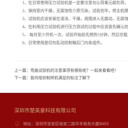
1
、在日常使用压力试验机是一定要注意勿让荷重元超负荷
2
、保持室内干燥，无腐蚀性介质污染，试验完毕，将主机
3
、试验机应该安装在清洁、干燥，周围进入无震动，无腐
4
、在利用压力试验机进行压力测试的过程中应该首先确认
5
、.
每月至少开机一次，试验开始前先预热5
分钟，然后空载
6
、日常使用是切勿乱动控制箱后门内各组件。
上一篇：
弯曲试验机的注意事项有哪些呢？一起来看看吧！
下一篇：
我司哑铃制样机满足的标注了解下
深圳市楚英豪科技有限公司
地址：深圳市宝安区裕安二路华丰商务大厦B403