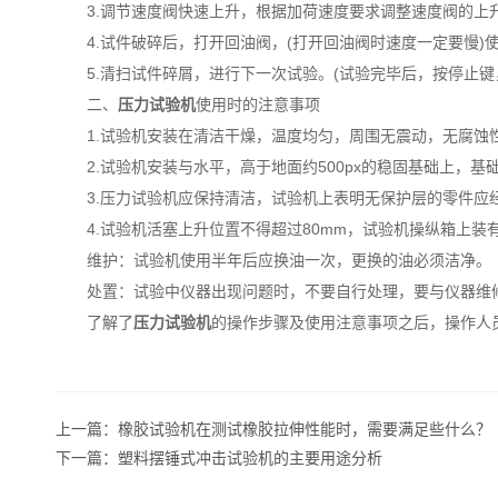
3.调节速度阀快速上升，根据加荷速度要求调整速度阀的上
4.试件破碎后，打开回油阀，(打开回油阀时速度一定要慢)
5.清扫试件碎屑，进行下一次试验。(试验完毕后，按停止键
二、
压力试验机
使用时的注意事项
1.试验机安装在清洁干燥，温度均匀，周围无震动，无腐蚀
2.试验机安装与水平，高于地面约500px的稳固基础上，基
3.压力试验机应保持清洁，试验机上表明无保护层的零件应
4.试验机活塞上升位置不得超过80mm，试验机操纵箱上装
维护：试验机使用半年后应换油一次，更换的油必须洁净。
处置：试验中仪器出现问题时，不要自行处理，要与仪器维修
了解了
压力试验机
的操作步骤及使用注意事项之后，操作人
上一篇：
橡胶试验机在测试橡胶拉伸性能时，需要满足些什么？
下一篇：
塑料摆锤式冲击试验机的主要用途分析