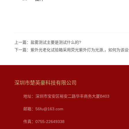
上一篇：
盐雾测试主要是测试什么的?
下一篇：
紫外光老化试验箱采用荧光紫外灯为光源,，如何为该设
深圳市楚英豪科技有限公司
地址：深圳市宝安区裕安二路华丰商务大厦B403
邮箱：56fu@163.com
传真：0755-22649338