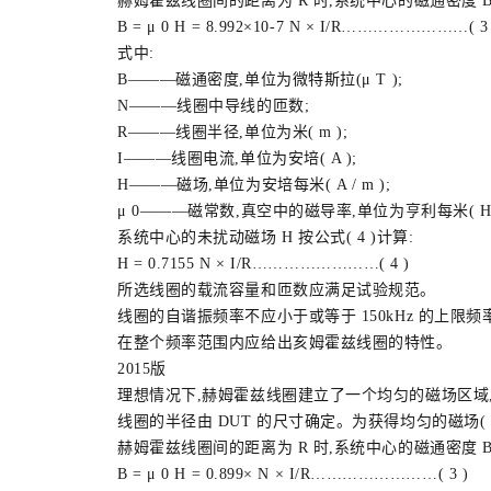
赫姆霍兹线圈间的距离为 R 时,系统中心的磁通密度 B 按
B = μ 0 H = 8.992×10-7 N × I/R……………………( 3 
式中:
B———磁通密度,单位为微特斯拉(μ T );
N———线圈中导线的匝数;
R———线圈半径,单位为米( m );
I———线圈电流,单位为安培( A );
H———磁场,单位为安培每米( A / m );
μ 0———磁常数,真空中的磁导率,单位为亨利每米( H / 
系统中心的未扰动磁场 H 按公式( 4 )计算:
H = 0.7155 N × I/R……………………( 4 )
所选线圈的载流容量和匝数应满足试验规范。
线圈的自谐振频率不应小于或等于 150kHz 的上限频
在整个频率范围内应给出亥姆霍兹线圈的特性。
2015版
理想情况下,赫姆霍兹线圈建立了一个均匀的磁场区域,其
线圈的半径由 DUT 的尺寸确定。为获得均匀的磁场( ±10%
赫姆霍兹线圈间的距离为 R 时,系统中心的磁通密度 B 按
B = μ 0 H = 0.899× N × I/R……………………( 3 )