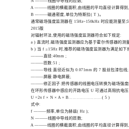
N ———线圈中导线的匝数;
A ———线圈的横截面积,由线圈的平均直径计算得到,单位
B ———磁通密度,单位为特斯拉( T )。
通常磁场强度监测器在 15Hz~150kHz 时应能测量至少 1
2015版
对辐射环法,使用的磁场强度监测器符合如下规定:
a ) 直流时,磁场强度监测器应为基于霍尔传感器的测量仪器
b ) 当 f ≥15Hz 时,推荐的磁场强度监测器为满足如
———直径:40mm ;
———匝数:51 ;
———导线:直径近似为 0.071mm 的 7 股丝包漆包线;
———屏蔽:静电屏蔽;
———修正因子:把传感器的线圈电压转换为磁场强度
在环形传感器中感应的开路电压 U 可通过高阻抗电压表测量
U =2π f × N × A × B……………………( 5 )
式中:
f ———频率,单位为赫兹( Hz );
N ———线圈中导线的匝数;
A ———线圈的横截面积,由线圈的平均直径计算得到,单位