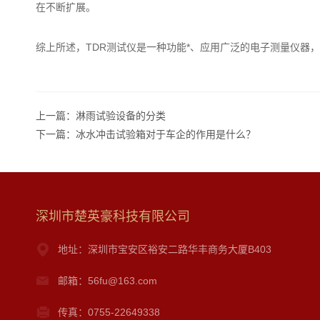
在不断扩展。
综上所述，TDR测试仪是一种功能*、应用广泛的电子测量仪器
上一篇：
淋雨试验设备的分类
下一篇：
冰水冲击试验箱对于车企的作用是什么？
深圳市楚英豪科技有限公司
地址：深圳市宝安区裕安二路华丰商务大厦B403
邮箱：56fu@163.com
传真：0755-22649338