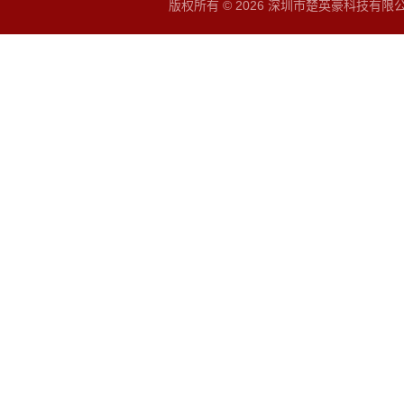
版权所有 © 2026 深圳市楚英豪科技有限公司 