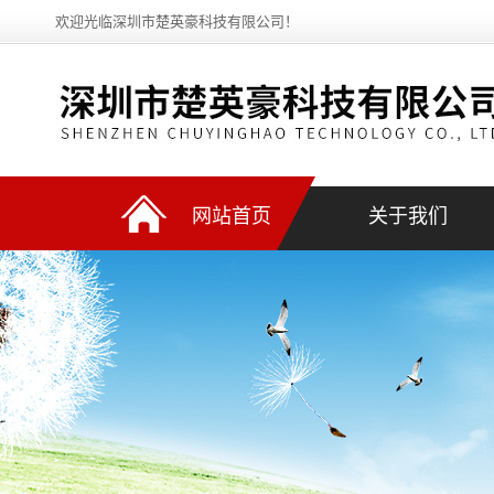
欢迎光临深圳市楚英豪科技有限公司！
网站首页
关于我们