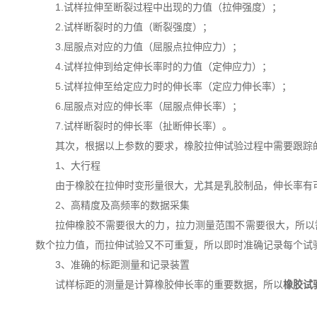
1.试样拉伸至断裂过程中出现的力值（拉伸强度）；
2.试样断裂时的力值（断裂强度）；
3.屈服点对应的力值（屈服点拉伸应力）；
4.试样拉伸到给定伸长率时的力值（定伸应力）；
5.试样拉伸至给定应力时的伸长率（定应力伸长率）；
6.屈服点对应的伸长率（屈服点伸长率）；
7.试样断裂时的伸长率（扯断伸长率）。
其次，根据以上参数的要求，橡胶拉伸试验过程中需要跟踪的
1、大行程
由于橡胶在拉伸时变形量很大，尤其是乳胶制品，伸长率有可能
2、高精度及高频率的数据采集
拉伸橡胶不需要很大的力，拉力测量范围不需要很大，所以需
数个拉力值，而拉伸试验又不可重复，所以即时准确记录每个试
3、准确的标距测量和记录装置
试样标距的测量是计算橡胶伸长率的重要数据，所以
橡胶试