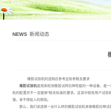
NEWS
新闻动态
橡胶试验机的选购应参考这些参数及要求
橡胶试验机
是用来检测橡胶试样拉伸性能的一种设备，是一
机的配置并不一定能够*相关标准的要求。这其中既有用户试验
强，舍不得投入的原因。
那么，我们该选择一台什么样的橡胶试验机来做橡胶拉伸试验