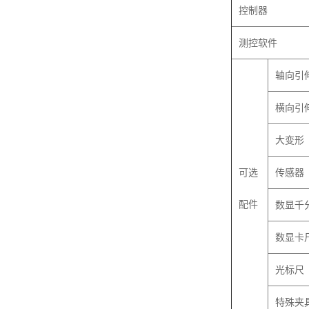
控制器
测控软件
轴向引
横向引
大变形
可选
传感器
配件
数显
数显卡
光标尺
特殊夹