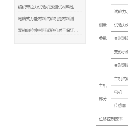
编织带拉力试验机是测试材料性能的重要工具
试验力
电脑式万能材料试验机是材料测试领域的核心设备
测量
试验力
双轴向拉伸材料试验机对于保证产品质量和安全性具有重要意义
参数
变形测
变形示
变形测
主机试
主机
电机
部分
传感器
位移控制速率