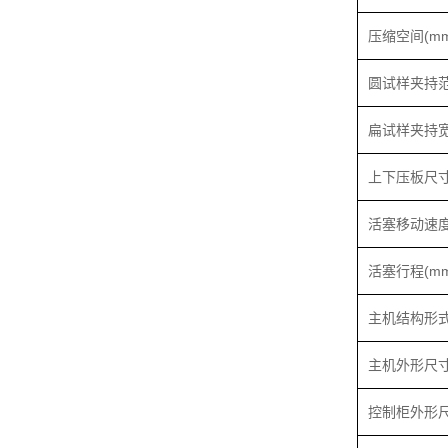
压缩空间(mm
圆试样夹持范
扁试样夹持宽
上下压板尺寸
活塞移动速度
活塞行程(mm
主机结构形
主机外形尺寸
控制柜外形尺