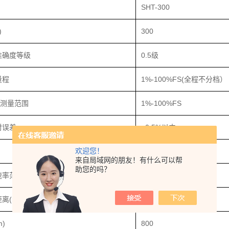
SHT-300
)
300
准确度等级
0.5级
量程
1%-100%FS(全程不分档）
)测量范围
1%-100%FS
对误差
±0.5%以内
欢迎您！
大变形量的1/500000
来自局域网的朋友！有什么可以帮
助您的吗？
速率范围
0.02%-2%FS/s
离(mm)
515
)
800