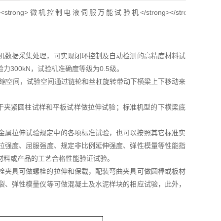
机数据采集处理，可实现闭环控制及自动检测的高精度材料试
300kN，试验机准确度等级为0.5级。
压缩空间，试验空间通过链轮和丝杠旋转带动下横梁上下移动来
于夹紧圆柱试样和平板试样做拉伸试验；标准机型的下横梁底
于金属拉伸试验规定中的各项标准试验，也可以按照其它标准实
拉强度、屈服强度、规定非比例延伸强度、弹性模量等性能指
材料或产品的工艺合格性能验证试验。
栓夹具可做螺栓的拉伸和保载，配装弯曲夹具可做圆棒或板材
裂、弹性模量仪等可做混凝土及水泥样块的相应试验，此外，