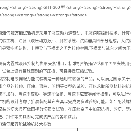
电液伺服万能试验机
是采用了液压动力源驱动，电液伺服控制技术，计算
试验主机、油源（液压动力源）、测控系统、试验器具四部分组成，大试验力
机是双空间结构，上横梁与下横梁之间为拉伸空间,下横梁与试台之间为
设有内置式液压控制的楔形夹紧钳口，标准机型配有V型和平面型夹块用
，试台上设有带球面副的下压板，可直接做压缩试验。
300型控制电液伺服万能试验机是一种通用性较强的产品，可以满足国家关
或产品的拉伸、压缩、弯曲、剪切等类型的试验，可以求取所测材料的抗
速率加荷、等速率变形、等速率位移、等速率应变等闭环控制，可以进行
主机的设计考虑了扩展装配其它夹具以完成更多试验的可能。如：配装螺
配装剪切夹具可做圆棒剪切强度试验，在压缩空间中加配抗折、剪切、劈
链、扣件等夹具即可完成该产品的各项试验。
电液伺服万能试验机
技术参数