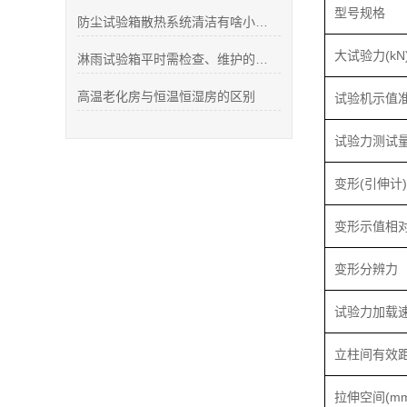
型号规格
防尘试验箱散热系统清洁有啥小窍门？
大试验力(kN
淋雨试验箱平时需检查、维护的几点
高温老化房与恒温恒湿房的区别
试验机示值
试验力测试
变形(引伸计
变形示值相
变形分辨力
试验力加载
立柱间有效距
拉伸空间(mm