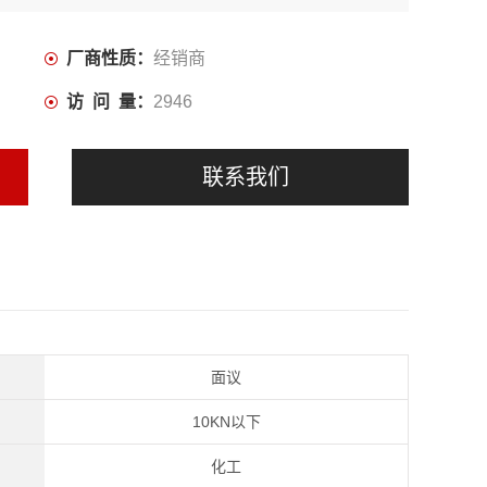
厂商性质：
经销商
访 问 量：
2946
联系我们
面议
10KN以下
化工