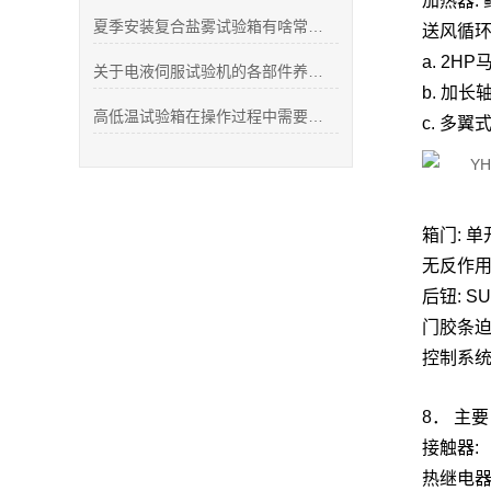
加热器:
夏季安装复合盐雾试验箱有啥常见故障隐患？
送风循环
a. 2
关于电液伺服试验机的各部件养护方法概述
b. 加长
高低温试验箱在操作过程中需要注意的点
c. 多翼
箱门: 
无反作
后钮: SU
门胶条迫
控制系统
8． 主
接触器:
热继电器