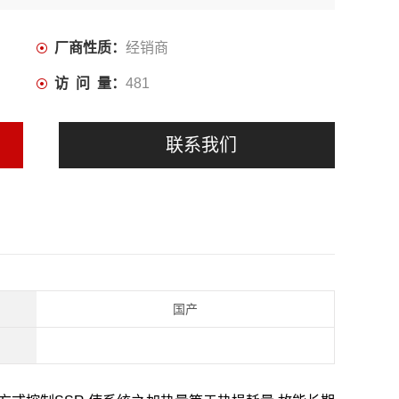
厂商性质：
经销商
访 问 量：
481
联系我们
国产