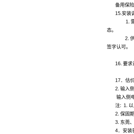
备用保险
15.安
1. 
态。
2. 
签字认可。
16. 要
※电压
17．估
2. 输
输入侧
注: 1
2. 保
3. 东
4．安装