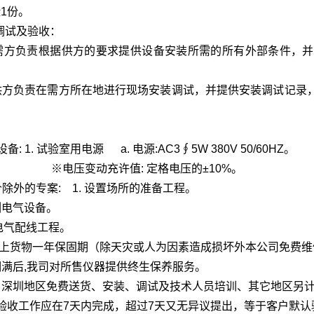
1份。
装调试及验收：
需方负责根据供方的要求提供设备安装所需的所有外部条件，并
供方负责在需方所在地进行现场安装调试，并提供安装调试记录
求设备: 1. 试验室用电源 a. 电源:AC3∮5W 380V 50/60HZ。
变动充许值: 定格电压的±10%。
价除外的专案: 1. 设置场所的准备工程。
入侧电气设备。
电气配线工程。
. 以上货物一年保固期（除天灾或人为因素造成损坏外本公司免费
固期满后,我司对所售仪器提供终生保养服务。
莞、深圳地区免费送货、安装、调试及技术人员培训、其它地区另
验收工作应在7天内完成，超过7天又无异议提出，等于客户默认