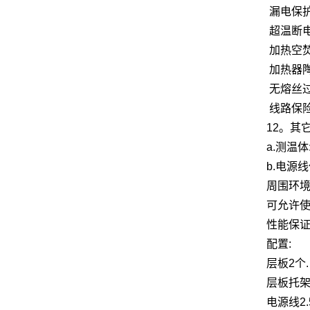
漏电保
超温断
加热空
加热器陶
无熔丝
线路保
12。其
a.测温
b.电源
周围环境
可允许使
性能保证
配置:
层板2个.
层板托架2
电源线2