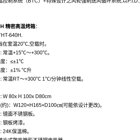
控制系统（BTC）+特殊设计之风轮强制送风循环系统,以P.I.D
40H 精密高温烤箱
：
HT-640H.
 指在室温20℃,空载时。
 常温+15℃～+300℃。
度：≤±1℃
度：±1% ℃升
 常温RT～+300℃ 1℃/分钟线性空载。
：
W 80x H 100x D80cm
约)：W120×H165×D100㎝(可能依设计更改)。
: 镜面不锈钢板。
: 钢板烤漆。
: 24K保温棉。