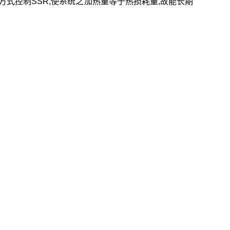
.方式控制SSR,使系统之加热量等于热损耗量,故能长期