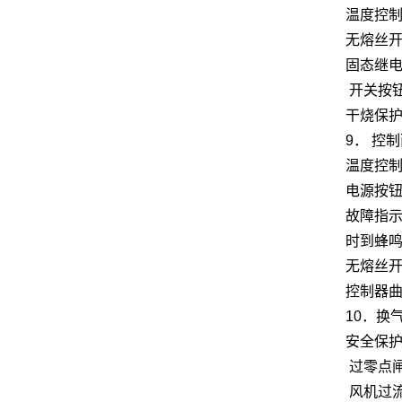
温度控制
无熔丝开关
固态继电
开关按
干烧保护
9． 控制
温度控
电源按钮
故障指示
时到蜂鸣
无熔丝开
控制器曲
10．换气
安全保护
过零点闸
风机过