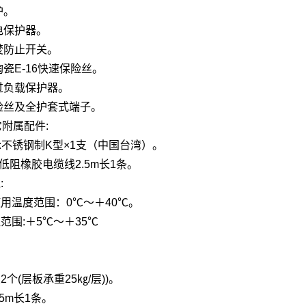
护。
电保护器。
焚防止开关。
瓷E-16快速保险丝。
过负载保护器。
险丝及全护套式端子。
它附属配件:
体:不锈钢制K型×1支（中国台湾）。
线低阻橡胶电缆线2.5m长1条。
:
用温度范围：0℃～＋40℃。
范围:＋5℃～＋35℃
个(层板承重25㎏/层))。
.5m长1条。