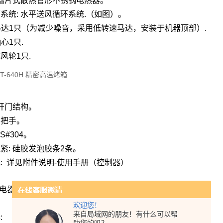
 鳍片式散热管形不锈钢电热器。
系统: 水平送风循环系统.（如图）。
HP马达1只（为减少噪音，采用低转速马达，安装于机器顶部）.
轴心1只.
式风轮1只.
单开门结构。
用把手。
S#304。
紧: 硅胶发泡胶条2条。
: 详见附件说明-使用手册（控制器）
要电器组件:
欢迎您！
来自局域网的朋友！有什么可以帮
: