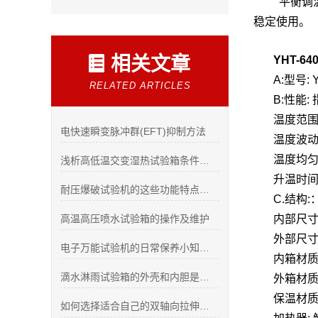
平衡调温
稳定使用。
相关文章
YHT-6
A:型号: Y
RELATED ARTICLES
B:性能:
温度范围:
电快速瞬变脉冲群(EFT)抑制方法
温度波动
温度均匀
浅析高低温交变湿热试验箱条件试验标准
升温时间:
耐压爆破试验机的这些功能特点你都知道吗
C.结构:
高温高压喷水试验箱的操作及维护
内部尺寸: 
外部尺寸(
电子万能试验机的日常保养小知识是技术人员*的知识点
内箱材质
滴水淋雨试验箱的外壳和内胆是什么材质的？
外箱材质
保温材质
如何选择适合自己的双轴向拉伸材料试验机？