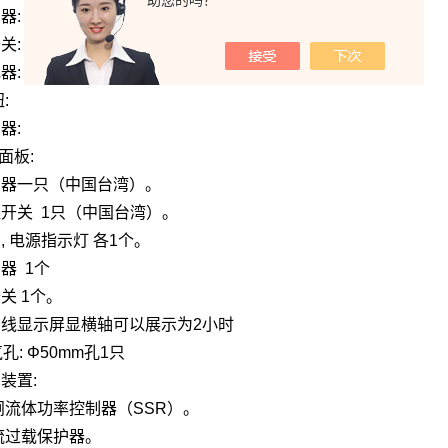
助您的吗？
器:
: .
器:
钮:
器:
面板:
制器一只（中国台湾）。
开关 1只（中国台湾）。
, 电源指示灯 各1个。
器 1个
关 1个。
线显示屏显横轴可以展示为2小时
孔: Φ50mm孔1只
装置:
流体功率控制器（SSR）。
流过载保护器。