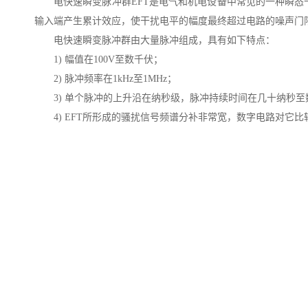
电快速瞬变脉冲群EFT是电气和机电设备中常见的一种瞬
输入端产生累计效应，使干扰电平的幅度最终超过电路的噪声门
电快速瞬变脉冲群由大量脉冲组成，具有如下特点：
1) 幅值在100V至数千伏；
2) 脉冲频率在1kHz至
1MHz
；
3) 单个脉冲的上升沿在纳秒级，脉冲持续时间在几十纳秒至
4) EFT所形成的骚扰信号频谱分补非常宽，数字电路对它