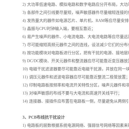
2) 大功率低速电路、模拟电路和数字电路应分开布局，大
3) 各部件之间引线要尽量短，噪声敏感器件尽量缩短连接的
4) 发热量大的器件如电源芯片、单片机、
RAM
等应尽量安排
5) 晶振与
CPU
时钟输入端，要相互靠近；
6) 易产生噪声的器件、小电流电路、大电流电路等应尽量
7) 尽可能缩短高频元器件之间的连线，设法减少它们的分
8) 按功能模块对电路板进行分区，把有干扰的电源、接地
9) DC/DC模块、开关元器件和整流器应尽可能靠近变压器放
10) 电磁干扰滤波器要尽可能靠近电磁干扰源，并放在同一
11) 调压元器件和滤波电容器应尽可能靠近整流二极管放置
12) 印制电路板按频率和电流开关特性分区，噪声元器件和
13) 对噪声敏感的布线不要与大电流和高速开关线平行；
14) 连接器、接插件应布置在电路板一侧，尽量避免从两侧
3、
PCB布线抗干扰设计
1) 电路板的层数根据系统电源网络、强弱信号网络等因素