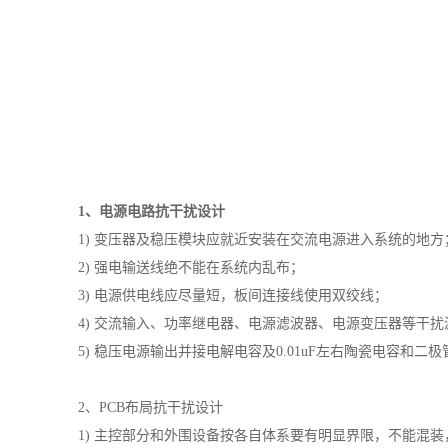
1、
电源电路抗干扰设计
1) 变压器及稳压模块应就近安装在交流电源进入系统的地方
2) 强电输送线绝不能在系统内乱布；
3) 电源供电线应尽量短，板间连接线使用双绞线；
4) 交流输入、功率继电器、电源滤波器、电源变压器等干
5) 稳压电源输出并接电解电容及
0.01uF
左右陶瓷电容和二极
2、
PCB
布局抗干扰设计
1) 主控部分和外围设备按各自体系要有明显界限，不能混