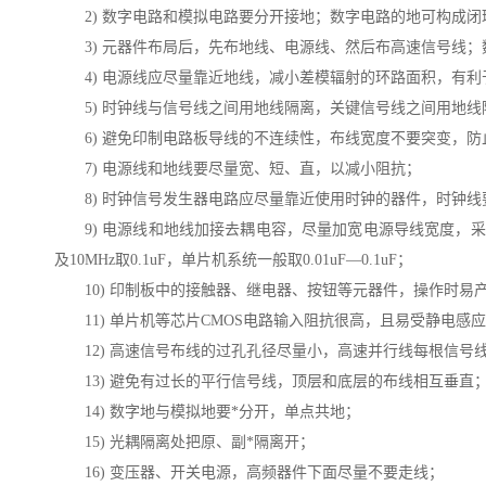
2) 数字电路和模拟电路要分开接地；数字电路的地可构成
3) 元器件布局后，先布地线、电源线、然后布高速信号线
4) 电源线应尽量靠近地线，减小差模辐射的环路面积，有
5) 时钟线与信号线之间用地线隔离，关键信号线之间用地
6) 避免印制电路板导线的不连续性，布线宽度不要突变，
7) 电源线和地线要尽量宽、短、直，以减小阻抗；
8) 时钟信号发生器电路应尽量靠近使用时钟的器件，时钟
9) 电源线和地线加接去耦电容，尽量加宽电源导线宽度，采
及
10MHz
取
0.1uF
，单片机系统一般取
0.01uF
—
0.1uF
；
10) 印制板中的接触器、继电器、按钮等元器件，操作时易
11) 单片机等芯片CMOS电路输入阻抗很高，且易受静电
12) 高速信号布线的过孔孔径尽量小，高速并行线每根信号
13) 避免有过长的平行信号线，顶层和底层的布线相互垂直
14) 数字地与模拟地要*分开，单点共地；
15) 光耦隔离处把原、副*隔离开；
16) 变压器、开关电源，高频器件下面尽量不要走线；