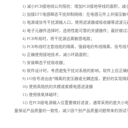
1) 减小
PCB
接地线公共阻抗：增加
PCB
接地导线的面积，减
2) 加接
EFT
电感瞬态干扰抑制网络：在电感元件上并接压敏
3) 电源或信号干扰源输入口，使用滤波器或吸收器等滤波
4) 电子元器件选择时，选用性能可靠的关键器件；最好做过
4) PCB布局时，将干扰源远离敏感电路；
5) PCB布线时注意线缆的隔离，强弱电的布线隔离、信号
6) 正确使用接地技术，减小环路面积；
7) 安装瞬态干扰吸收器；
8) 软件设计时，考虑避免干扰对系统的影响，软件上应正
9) I/O信号进出由*隔离的变压器或光耦连接，更好的实现隔
10) 使用高阻抗的共模或差模电感滤波器
11) 使用铁氧体磁环；
12) 在PCB层电源输入位置要做好滤波，通常采用的是大
量保证产品质量的一致性，减少因个别产品质量问题带来的测试