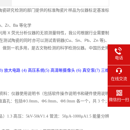
大古陶瓷研究检测的部门提供的标准陶瓷片样品为仪器标定基准标
n、Zr、Ba 等化学
用 X 荧光分析仪器的无损测量特性，我公司根据行业需要制
测试陶瓷的同时亦可以测试青铜器(Cu、Sn、Pb、Zn 等)、
层厚度，做到一机多用，是古文物检测的科学检测仪器。中国历史博
电话
3)
放大电路
(4)
高压系统
(5)
高清晰摄像头
(6)
真空泵(7) 三维
在线交流
资料：仪器使用说明书（包括软件操作说明书和硬件使用说明
微信扫一扫
准直孔：包括Ф3.0mm、Ф6.0mm、Ф8.0mm 各一个，共 3 个；
样品）
1.3
高压：5kV-50kV1.4 管流：50μA-1000μA1.5 能量分辨