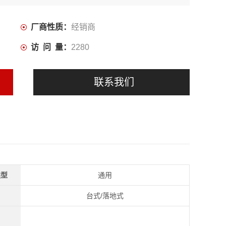
厂商性质：
经销商
访 问 量：
2280
联系我们
类型
通用
台式/落地式