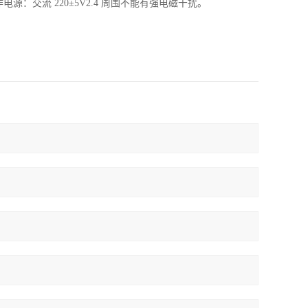
工作电源：交流 220±5V2.4 周围不能有强电磁干扰。