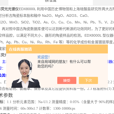
铁/金属
X荧光光谱仪
EDX8000L 利用中国历史博物馆和上海硅酸盐研究所两
分析古陶瓷标本胎和釉中 Na2O、MgO、Al2O3、CaO、
K2O、MnO、SiO2、TiO2、As、Cr、Cu、Co、Mn、Ni、Pb、Ti、V、Z
，再对照中国古陶瓷数据库便可以达到断代断源的功效同时，为了更好的利
样品腔，以满足不同大小、器形的陶瓷样品的检测。EDX8000L 型仪器在
Pt、Ag、Pb、Cu、Ni、Ru、Rh、Fe 等）等的化学成份和金属镀
藏家协会等古文物收藏部门都是其用户。
X荧光光谱仪
详细配置信息：
欢迎您！
来自局域网的朋友！有什么可以帮
：
主机壹台，含下列主要部件：
(1) X
光管
(2) SDD
电制冷半导体探测器
(
助您的吗？
（600×600×1000mm
）
3
及其他：
X 荧光光谱仪成分分析软件 V3.0
机、打印机各一台计算机（笔记本电脑）、打印机（彩色喷墨打印机）
2.2
验合格证明、装箱单、保修单及其它应提供资料各一份。
2.3
标准附件(1) 
术参数
指标：
1.1 分析元素范围：Na-U1.2 测量精度：0.05%（含量大于 96%的
.6
测量时间：
60s-300s
1.7 计数率：1300-10000cps