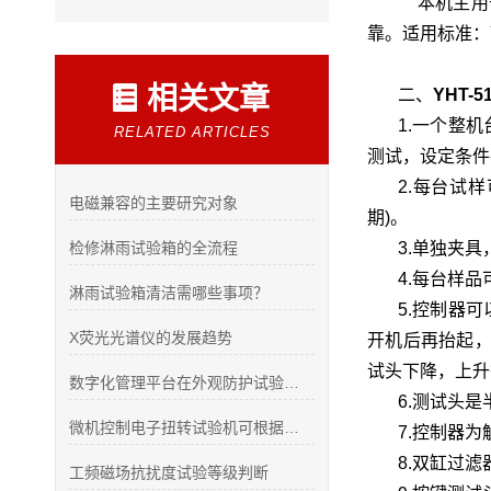
本机主用于
靠。适用标准：YD/
相关文章
二、
YHT-
1.一个整
RELATED ARTICLES
测试，设定条件
2.每台试
电磁兼容的主要研究对象
期)。
检修淋雨试验箱的全流程
3.单独夹具
4.每台样
淋雨试验箱清洁需哪些事项？
5.控制器
X荧光光谱仪的发展趋势
开机后再抬起，
试头下降，上升
数字化管理平台在外观防护试验箱实验室的应用
6.测试头
微机控制电子扭转试验机可根据这三方面去选购
7.控制器
8.双缸过滤
工频磁场抗扰度试验等级判断