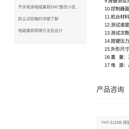
9.按键测
开关电源电磁兼容EMC整改小技巧汇总
10.控制
11.机台
防尘试验箱的详细了解
12.测试速
电磁兼容原理方法及设计
13.测试次
14.按键压力
15.外形尺寸
16.重 量：
17.电 源：A
产品咨询